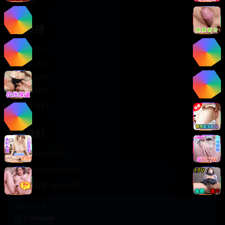
轻松喜剧
服务支持
客服中心
帮助中心
使用指南
版权声明
关于我们
联系我们
400-888-8888
support@Cookseo
在线客服 7×24小时
商务合作✈️
Cookseo