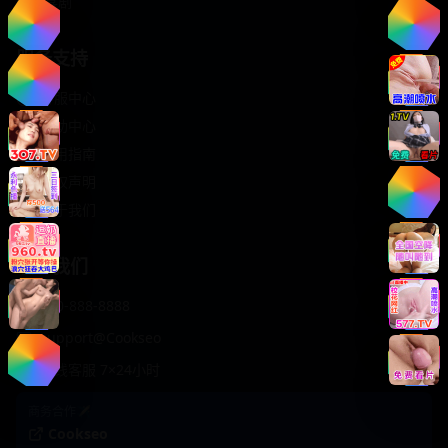
轻松喜剧
服务支持
客服中心
帮助中心
使用指南
版权声明
关于我们
联系我们
400-888-8888
support@Cookseo
在线客服 7×24小时
商务合作✈️
Cookseo